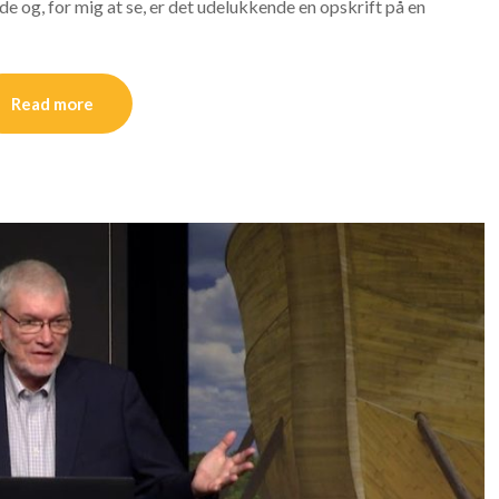
nde og, for mig at se, er det udelukkende en opskrift på en
Read more