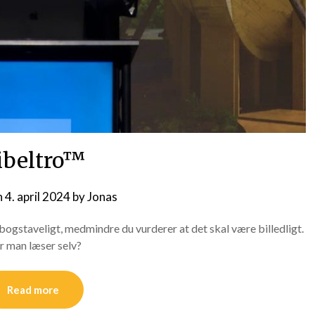
ibeltro™
n
4. april 2024
by
Jonas
ogstaveligt, medmindre du vurderer at det skal være billedligt.
når man læser selv?
Read more