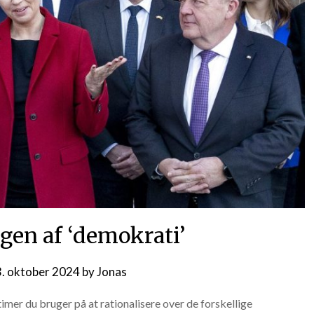
ngen af ‘demokrati’
3. oktober 2024
by
Jonas
mer du bruger på at rationalisere over de forskellige