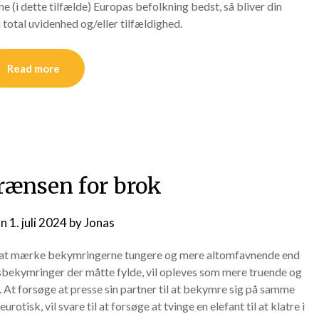
ne (i dette tilfælde) Europas befolkning bedst, så bliver din
total uvidenhed og/eller tilfældighed.
Read more
rænsen for brok
on
1. juli 2024
by
Jonas
til at mærke bekymringerne tungere og mere altomfavnende end
gsbekymringer der måtte fylde, vil opleves som mere truende og
. At forsøge at presse sin partner til at bekymre sig på samme
tisk, vil svare til at forsøge at tvinge en elefant til at klatre i