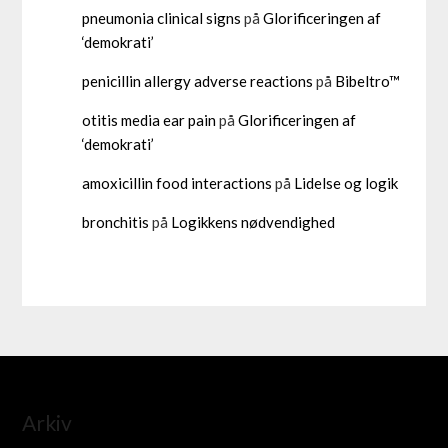
pneumonia clinical signs
på
Glorificeringen af
‘demokrati’
penicillin allergy adverse reactions
på
Bibeltro™
otitis media ear pain
på
Glorificeringen af
‘demokrati’
amoxicillin food interactions
på
Lidelse og logik
bronchitis
på
Logikkens nødvendighed
Arkiv