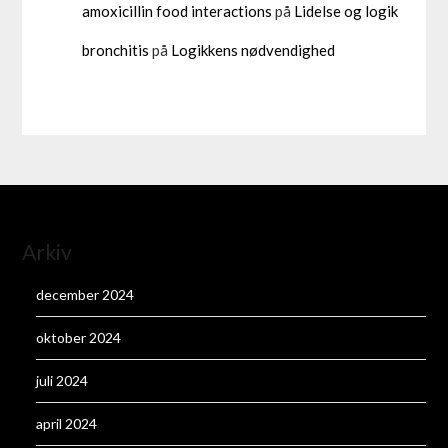
amoxicillin food interactions
på
Lidelse og logik
bronchitis
på
Logikkens nødvendighed
Arkiv
december 2024
oktober 2024
juli 2024
april 2024