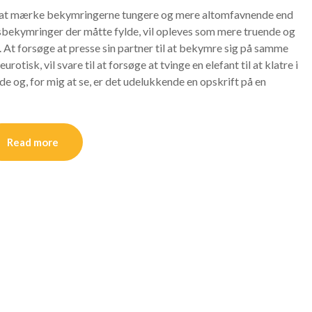
til at mærke bekymringerne tungere og mere altomfavnende end
gsbekymringer der måtte fylde, vil opleves som mere truende og
. At forsøge at presse sin partner til at bekymre sig på samme
tisk, vil svare til at forsøge at tvinge en elefant til at klatre i
nde og, for mig at se, er det udelukkende en opskrift på en
Read more