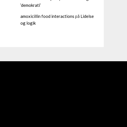
‘demokrati’
amoxicillin food interactions
på
Lidelse
og logik