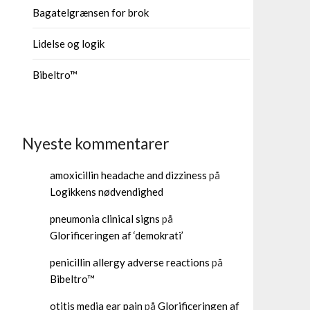
Bagatelgrænsen for brok
Lidelse og logik
Bibeltro™
Nyeste kommentarer
amoxicillin headache and dizziness
på
Logikkens nødvendighed
pneumonia clinical signs
på
Glorificeringen af ‘demokrati’
penicillin allergy adverse reactions
på
Bibeltro™
otitis media ear pain
på
Glorificeringen af