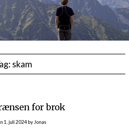
ag:
skam
rænsen for brok
on
1. juli 2024
by
Jonas