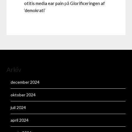
otitis media ear pain
på
Glorificeringen af
‘demokrati’
Arkiv
december 2024
oktober 2024
juli 2024
april 2024