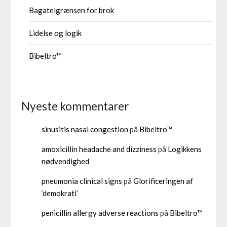
Bagatelgrænsen for brok
Lidelse og logik
Bibeltro™
Nyeste kommentarer
sinusitis nasal congestion
på
Bibeltro™
amoxicillin headache and dizziness
på
Logikkens
nødvendighed
pneumonia clinical signs
på
Glorificeringen af
‘demokrati’
penicillin allergy adverse reactions
på
Bibeltro™