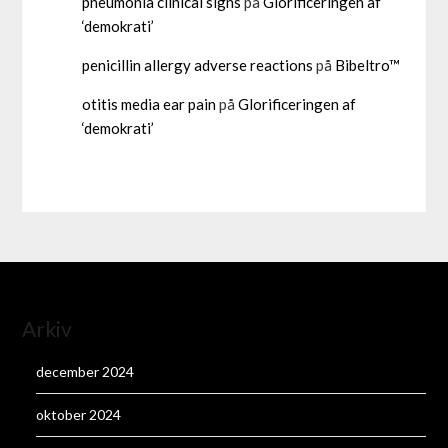
pneumonia clinical signs
på
Glorificeringen af
‘demokrati’
penicillin allergy adverse reactions
på
Bibeltro™
otitis media ear pain
på
Glorificeringen af
‘demokrati’
Arkiv
december 2024
oktober 2024