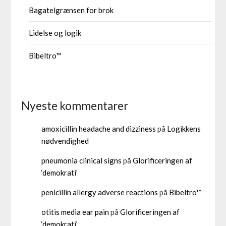
Bagatelgrænsen for brok
Lidelse og logik
Bibeltro™
Nyeste kommentarer
amoxicillin headache and dizziness
på
Logikkens
nødvendighed
pneumonia clinical signs
på
Glorificeringen af
‘demokrati’
penicillin allergy adverse reactions
på
Bibeltro™
otitis media ear pain
på
Glorificeringen af
‘demokrati’