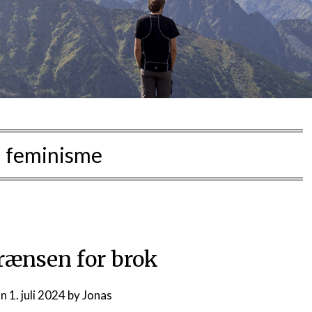
:
feminisme
rænsen for brok
on
1. juli 2024
by
Jonas