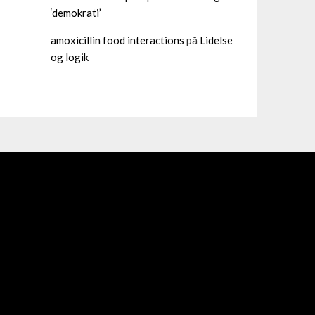
‘demokrati’
amoxicillin food interactions
på
Lidelse
og logik