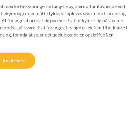
til at mærke bekymringerne tungere og mere altomfavnende end
gsbekymringer der måtte fylde, vil opleves som mere truende og
. At forsøge at presse sin partner til at bekymre sig på samme
tisk, vil svare til at forsøge at tvinge en elefant til at klatre i
nde og, for mig at se, er det udelukkende en opskrift på en
Read more