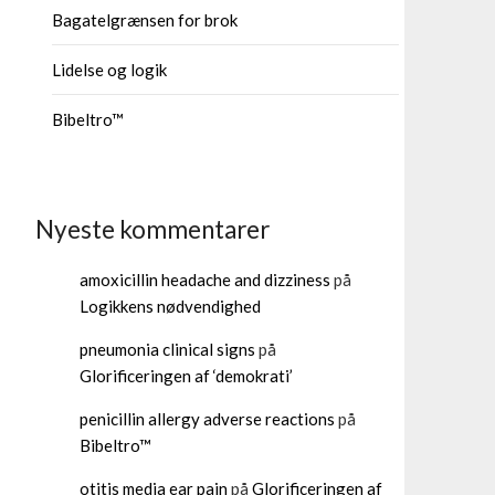
Bagatelgrænsen for brok
Lidelse og logik
Bibeltro™
Nyeste kommentarer
amoxicillin headache and dizziness
på
Logikkens nødvendighed
pneumonia clinical signs
på
Glorificeringen af ‘demokrati’
penicillin allergy adverse reactions
på
Bibeltro™
otitis media ear pain
på
Glorificeringen af